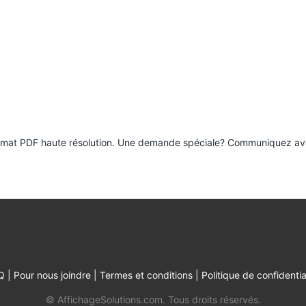
 format PDF haute résolution. Une demande spéciale? Communiquez a
Q |
Pour nous joindre
|
Termes et conditions
|
Politique de confidentia
© AffichageSolutions.com. Tous droits réservés.